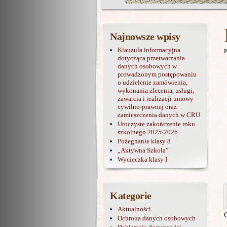
Najnowsze wpisy
Klauzula informacyjna
P
dotycząca przetwarzania
danych osobowych w
prowadzonym postępowaniu
o udzielenie zamówienia,
wykonania zlecenia, usługi,
zawarcia i realizacji umowy
cywilno-prawnej oraz
zamieszczenia danych w CRU
Uroczyste zakończenie roku
szkolnego 2025/2026
Pożegnanie klasy 8
„Aktywna Szkoła”
Wycieczka klasy I
Kategorie
Aktualności
Ochrona danych osobowych