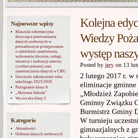
Kolejna edyc
Najnowsze wpisy
Klauzula informacyjna
Wiedzy Pożar
dotycząca przetwarzania
danych osobowych w
prowadzonym postępowaniu
występ nasz
o udzielenie zamówienia,
wykonania zlecenia, usługi,
zawarcia i realizacji umowy
Posted by
jery
on 13 lu
cywilno-prawnej oraz
zamieszczenia danych w CRU
2 lutego 2017 r. w
Uroczyste zakończenie roku
szkolnego 2025/2026
eliminacje gminne
Pożegnanie klasy 8
„Młodzież Zapobie
„Aktywna Szkoła”
Wycieczka klasy I
Gminny Związku Oc
Burmistrz Gminy D
W turnieju uczestn
Kategorie
gimnazjalnych z gm
Aktualności
Ochrona danych osobowych